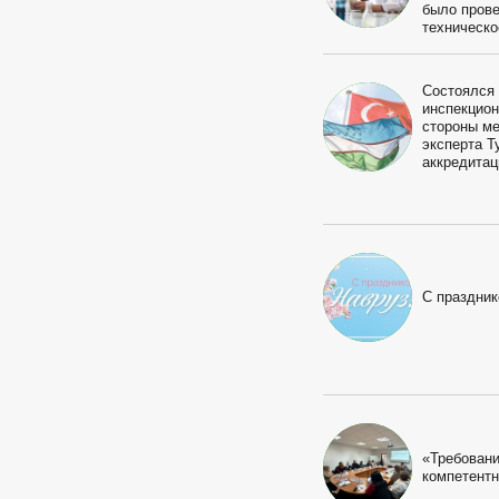
было пров
техническо
Состоялся
инспекцион
стороны м
эксперта Т
аккредита
С праздник
«Требовани
компетентн