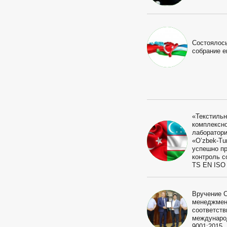
Состоялос
собрание е
«Текстильн
комплексн
лаборатор
«O’zbek-Tu
успешно п
контроль с
ТS EN ISO 
Вручение 
менеджмен
соответств
междунаро
9001:2015