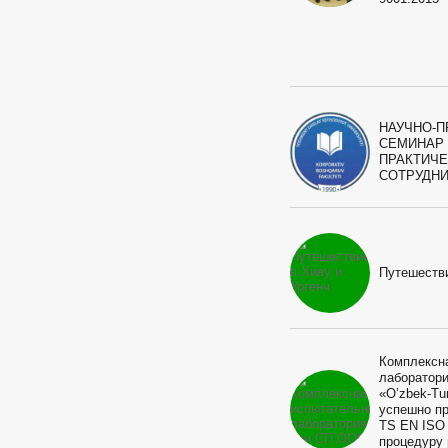
НАУЧНО-П
СЕМИНАР
ПРАКТИЧ
СОТРУДН
Путешестви
Комплексн
лаборатор
«O’zbek-Tu
успешно п
TS EN ISO 
процедуру 