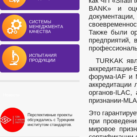
как ЧП «Sifatl
BANK» и оце
документац
СИСТЕМЫ
своевременно
МЕНЕДЖМЕНТА
Также были ор
КАЧЕСТВА
предприятий, 
профессиональ
ИСПЫТАНИЯ
TURKAK являе
ПРОДУКЦИИ
аккредитации
форума-IAF и 
аккредитации 
органов-ILAC,
Новости
признании-MLA
Это гарантируе
Перспективные проекты
при проведени
обсуждались с Турецким
институтом стандартов.
мировое приз
сертификации 