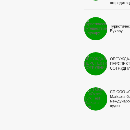
аккредитац
Туристичес
Бухару
ОБСУЖДА
ПЕРСПЕК
СОТРУДН
СП ООО «O
Markazi» б
междунаро
аудит