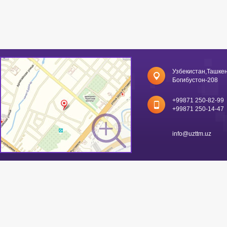
Узбекистан,Ташкен
Богибустон-208
+99871 250-82-99
+99871 250-14-47
info@uzttm.uz