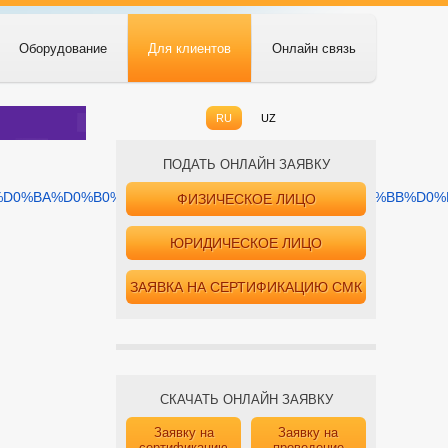
Оборудование
Для клиентов
Онлайн связь
RU
UZ
ПОДАТЬ ОНЛАЙН ЗАЯВКУ
2%D0%B8%D0%BA%D0%B0%20%D0%B2%20%D0%BE%D0%B1%D0%BB
ФИЗИЧЕСКОЕ ЛИЦО
ЮРИДИЧЕСКОЕ ЛИЦО
ЗАЯВКА НА СЕРТИФИКАЦИЮ СМК
СКАЧАТЬ ОНЛАЙН ЗАЯВКУ
Заявку на
Заявку на
сертификацию
проведение