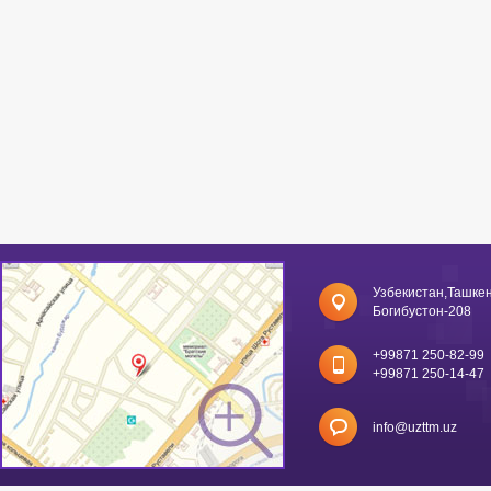
Узбекистан,Ташкен
Богибустон-208
+99871 250-82-99
+99871 250-14-47
info@uzttm.uz