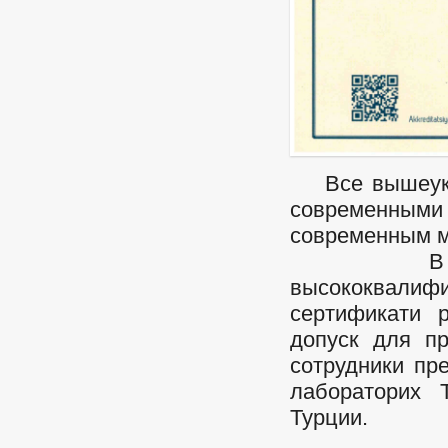
Все вышеуказ
современными
современным м
В настоя
высококвали
сертификати 
допуск для п
сотрудники п
лабораторих 
Турции.