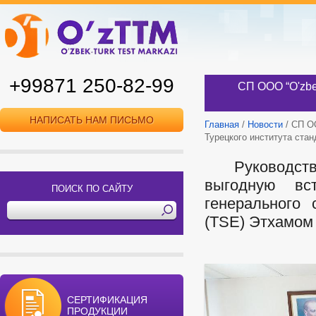
+99871 250-82-99
СП ООО “O'zbe
НАПИСАТЬ НАМ ПИСЬМО
Главная
/
Новости
/ СП ОО
Турецкого института стан
Руководство С
выгодную вс
ПОИСК ПО САЙТУ
генерального 
(TSE) Этхамом 
СЕРТИФИКАЦИЯ
ПРОДУКЦИИ