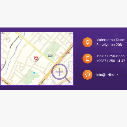
Узбекистан,Ташкен
Богибустон-208
+99871 250-82-99
+99871 250-14-47
info@uzttm.uz