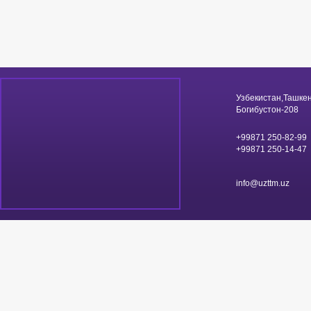
Узбекистан,Ташкен
Богибустон-208
+99871 250-82-99
+99871 250-14-47
info@uzttm.uz