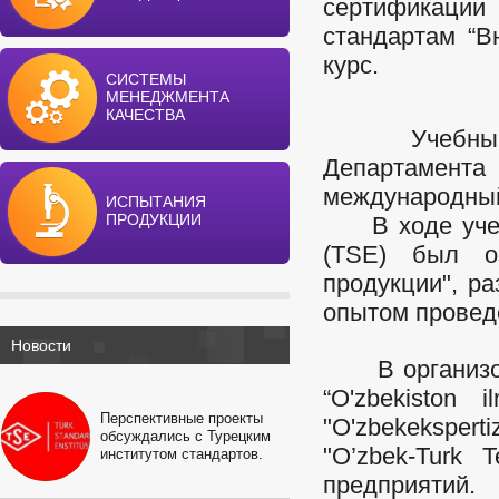
сертификации
стандартам “В
курс.
СИСТЕМЫ
МЕНЕДЖМЕНТА
КАЧЕСТВА
Учебный ку
Департамента
международный
ИСПЫТАНИЯ
ПРОДУКЦИИ
В ходе учебн
(TSE) был о
продукции", р
опытом провед
Новости
В организова
“O'zbekiston i
Перспективные проекты
"O'zbekeksper
обсуждались с Турецким
"O’zbek-Turk 
институтом стандартов.
предприятий.