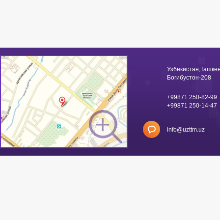
Узбекистан,Ташкен
Богибустон-208
+99871 250-82-99
+99871 250-14-47
info@uzttm.uz