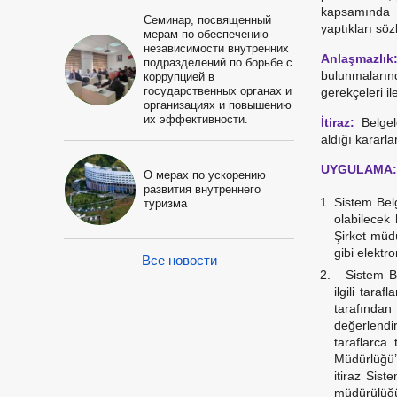
kapsamında ya
Семинар, посвященный
yaptıkları söz
мерам по обеспечению
независимости внутренних
Anlaşmazlık
подразделений по борьбе с
bulunmaların
коррупцией в
государственных органах и
gerekçeleri il
организациях и повышению
их эффективности.
İtiraz:
Belgele
aldığı kararla
UYGULAMA:
О мерах по ускорению
развития внутреннего
Sistem Belg
туризма
olabilecek
Şirket müdü
gibi elektr
Все новости
Sistem Bel
ilgili tar
tarafından 
değerlendiri
taraflarca
Müdürlüğü’n
itiraz Sis
müdürülüğün