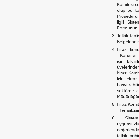
Komitesi so
olup bu kom
Prosedürünü
ilgili Sis
Formunun b
Tetkik faal
Belgelendi
İtiraz ko
Konunun gör
için bildir
üyelerinden
İtiraz Komi
için tekra
başvurabil
sektörde e
Müdürlüğüne
İtiraz Komi
Temsilcisine
Sistem Be
uygunsuzlu
değerlendir
tetkik tari