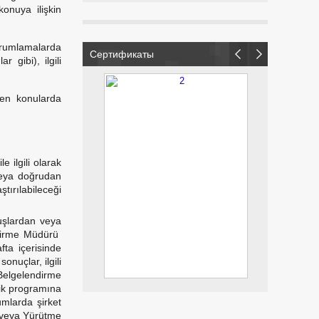
konuya ilişkin
orumlamalarda
Сертификаты
gibi), ilgili
ren konularda
 ilgili olarak
veya doğrudan
ştırılabileceği
uşlardan veya
endirme Müdürü
fta içerisinde
onuçlar, ilgili
Belgelendirme
kik programına
umlarda şirket
a veya Yürütme