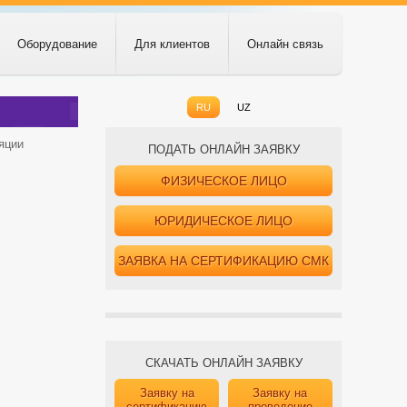
Оборудование
Для клиентов
Онлайн связь
RU
UZ
яции
ПОДАТЬ ОНЛАЙН ЗАЯВКУ
ФИЗИЧЕСКОЕ ЛИЦО
ЮРИДИЧЕСКОЕ ЛИЦО
ЗАЯВКА НА СЕРТИФИКАЦИЮ СМК
СКАЧАТЬ ОНЛАЙН ЗАЯВКУ
Заявку на
Заявку на
сертификацию
проведение