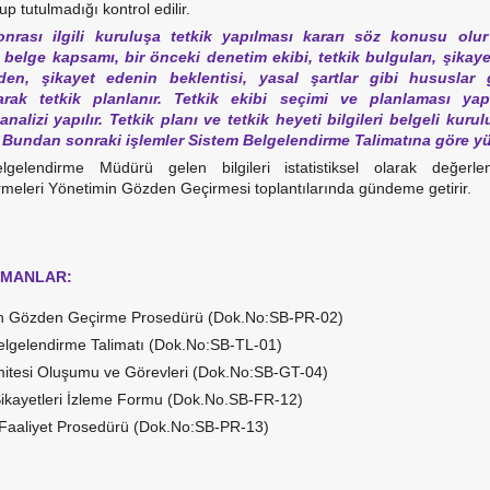
up tutulmadığı kontrol edilir.
onrası ilgili kuruluşa tetkik yapılması kararı söz konusu olur 
belge kapsamı, bir önceki denetim ekibi, tetkik bulguları, şikaye
den, şikayet edenin beklentisi, yasal şartlar gibi hususla
arak tetkik planlanır. Tetkik ekibi seçimi ve planlaması yapı
nalizi yapılır. Tetkik planı ve tetkik heyeti bilgileri belgeli kurul
. Bundan sonraki işlemler Sistem Belgelendirme Talimatına göre yü
lgelendirme Müdürü gelen bilgileri istatistiksel olarak değerle
rmeleri Yönetimin Gözden Geçirmesi toplantılarında gündeme getirir.
ÜMANLAR:
n Gözden Geçirme Prosedürü (Dok.No:SB-PR-02)
elgelendirme Talimatı (Dok.No:SB-TL-01)
omitesi Oluşumu ve Görevleri (Dok.No:SB-GT-04)
Şikayetleri İzleme Formu (Dok.No.SB-FR-12)
i Faaliyet Prosedürü (Dok.No:SB-PR-13)