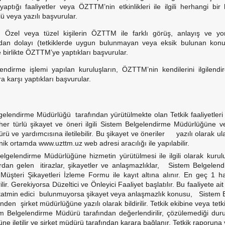
ptığı faaliyetler veya ÖZTTM’nin etkinlikleri ile ilgili herhangi bir 
lü veya yazılı başvurular.
:
Özel veya tüzel kişilerin ÖZTTM ile farklı görüş, anlayış ve y
dan dolayı (tetkiklerde uygun bulunmayan veya eksik bulunan konular 
e birlikte ÖZTTM’ye yaptıkları başvurular.
ndirme işlemi yapılan kuruluşların, ÖZTTM’nin kendilerini ilgilendi
ra karşı yaptıkları başvurular.
elendirme Müdürlüğü tarafından yürütülmekte olan Tetkik faaliyetleri ile
 her türlü şikayet ve öneri ilgili Sistem Belgelendirme Müdürlüğüne 
rü ve yardımcısına iletilebilir. Bu şikayet ve öneriler yazılı olarak ula
onik ortamda www.uzttm.uz web adresi aracılığı ile yapılabilir.
gelendirme Müdürlüğüne hizmetin yürütülmesi ile ilgili olarak kurul
aflardan gelen itirazlar, şikayetler ve anlaşmazlıklar, Sistem Belgel
Müşteri Şikayetleri İzleme Formu ile kayıt altına alınır. En geç 1 ha
lir. Gerekiyorsa Düzeltici ve Önleyici Faaliyet başlatılır. Bu faaliyete ait s
 tatmin edici bulunmuyorsa şikayet veya anlaşmazlık konusu, Sistem 
den şirket müdürlüğüne yazılı olarak bildirilir. Tetkik ekibine veya tet
tem Belgelendirme Müdürü tarafından değerlendirilir, çözülemediği dur
e iletilir ve şirket müdürü tarafından karara bağlanır. Tetkik raporun