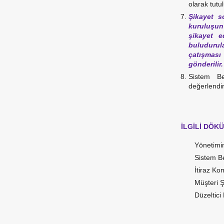
olarak tutul
Şikayet s
kuruluşun 
şikayet e
buludurul
çatışması a
gönderilir
Sistem Be
değerlendi
İLGİLİ DÖK
Yönetimi
Sistem B
İtiraz K
Müşteri 
Düzeltic