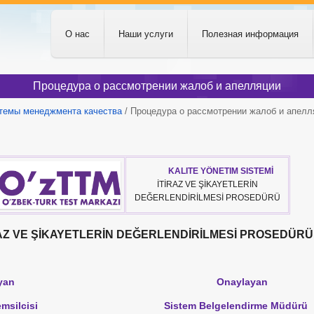
О нас
Наши услуги
Полезная информация
Процедура о рассмотрении жалоб и апелляции
темы менеджмента качества
/ Процедура о рассмотрении жалоб и апелл
KALITE YÖNETIM SISTEMİ
İTİRAZ VE ŞİKAYETLERİN
DEĞERLENDİRİLMESİ PROSEDÜRÜ
E ŞİKAYETLERİN DEĞERLENDİRİLMESİ PROSEDÜRÜ
azırlayan
Onaylayan
tim Temsilcisi
Sistem Belgelendirme Müdürü