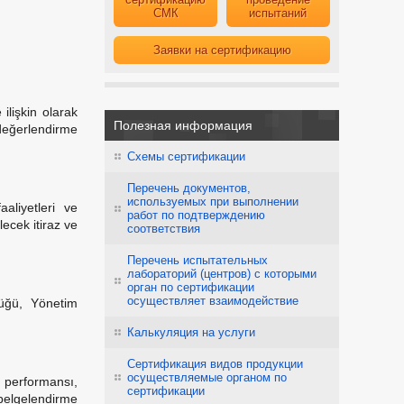
СМК
испытаний
Заявки на сертификацию
lişkin olarak
Полезная информация
 değerlendirme
Схемы сертификации
Перечень документов,
используемых при выполнении
aliyetleri ve
работ по подтверждению
lecek itiraz ve
соответствия
Перечень испытательных
лабораторий (центров) с которыми
орган по сертификации
осуществляет взаимодействие
üğü, Yönetim
Калькуляция на услуги
Сертификация видов продукции
осуществляемые органом по
i performansı,
сертификации
n belgelendirme