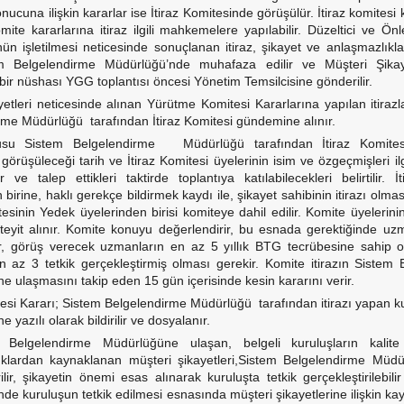
nucuna ilişkin kararlar ise İtiraz Komitesinde görüşülür. İtiraz komitesi 
ite kararlarına itiraz ilgili mahkemelere yapılabilir. Düzeltici ve Önl
n işletilmesi neticesinde sonuçlanan itiraz, şikayet ve anlaşmazlıklar
tem Belgelendirme Müdürlüğü’nde muhafaza edilir ve Müşteri Şikay
ir nüshası YGG toplantısı öncesi Yönetim Temsilcisine gönderilir.
iyetleri neticesinde alınan Yürütme Komitesi Kararlarına yapılan itirazl
rme Müdürlüğü tarafından İtiraz Komitesi gündemine alınır.
nusu Sistem Belgelendirme Müdürlüğü tarafından İtiraz Komite
üşüleceği tarih ve İtiraz Komitesi üyelerinin isim ve özgeçmişleri ilgil
ilir ve talep ettikleri taktirde toplantıya katılabilecekleri belirtilir. 
 birine, haklı gerekçe bildirmek kaydı ile, şikayet sahibinin itirazı olm
tesinin Yedek üyelerinden birisi komiteye dahil edilir. Komite üyelerini
r teyit alınır. Komite konuyu değerlendirir, bu esnada gerektiğinde 
ir, görüş verecek uzmanların en az 5 yıllık BTG tecrübesine sahip ol
n az 3 tetkik gerçekleştirmiş olması gerekir. Komite itirazın Sistem
 ulaşmasını takip eden 15 gün içerisinde kesin kararını verir.
tesi Kararı; Sistem Belgelendirme Müdürlüğü tarafından itirazı yapan ku
 yazılı olarak bildirilir ve dosyalanır.
lgelendirme Müdürlüğüne ulaşan, belgeli kuruluşların kalite 
klardan kaynaklanan müşteri şikayetleri,Sistem Belgelendirme Müdü
ilir, şikayetin önemi esas alınarak kuruluşta tetkik gerçekleştirilebil
hinde kuruluşun tetkik edilmesi esnasında müşteri şikayetlerine ilişkin kay