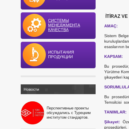
İTİRAZ V
СИСТЕМЫ
МЕНЕДЖМЕНТА
AMAÇ:
КАЧЕСТВА
Sistem Belge
kuruluşlardan
esaslarının be
ИСПЫТАНИЯ
KAPSAM:
ПРОДУКЦИИ
Bu prosedür,
Yürütme Komite
şikayetleri ka
SORUMLULA
Новости
Bu prosedür
Temsilcisi so
Перспективные проекты
TANIMLAR:
обсуждались с Турецким
институтом стандартов.
Şikayet:
Öze
prosedürleri, 