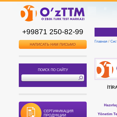
+99871 250-82-99
Главная
/
Сис
НАПИСАТЬ НАМ ПИСЬМО
ПОИСК ПО САЙТУ
İTİRAZ V
H
СЕРТИФИКАЦИЯ
Yöne
ПРОДУКЦИИ