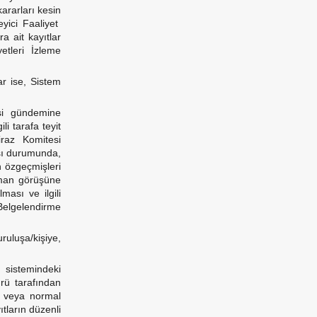
kararları kesin
eyici Faaliyet
a ait kayıtlar
etleri İzleme
ar ise, Sistem
si gündemine
i tarafa teyit
İtiraz Komitesi
ası durumunda,
n özgeçmişleri
uzman görüşüne
ması ve ilgili
 Belgelendirme
ruluşa/kişiye,
sistemindeki
rü tarafından
ir veya normal
ıtların düzenli