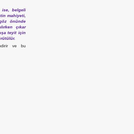
ise, belgeli
tin mahiyeti,
r göz önünde
lırken çıkar
uşa teyit için
rütülür.
ndirir ve bu