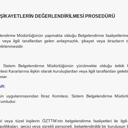
E ŞİKAYETLERİN DEĞERLENDİRİLMESİ PROSEDÜRÜ
lendirme Müdürlüğünün yapmakta olduğu Belgelendirme faaliyetlerine i
 veya ilgili taraflardan gelen anlaşmazlık, şikayet veya itirazların
lirlenmesidir.
 Sistem Belgelendirme Müdürlüğünün yürütmekte olduğu tetkik fa
si Kararlarına ilişkin olarak kuruluşlardan veya ilgili taraflardan gelebi
psar.
R:
ün uygulanmasından İtiraz Komitesi, Sistem Belgelendirme Müdürl
rumludur.
l veya tüzel kişilerin ÖZTTM’nin belgelendirme faaliyetleri ile ilgil
politikaları, geçici veya sürekli personeli, belgelendirdiği bir kuruluşu