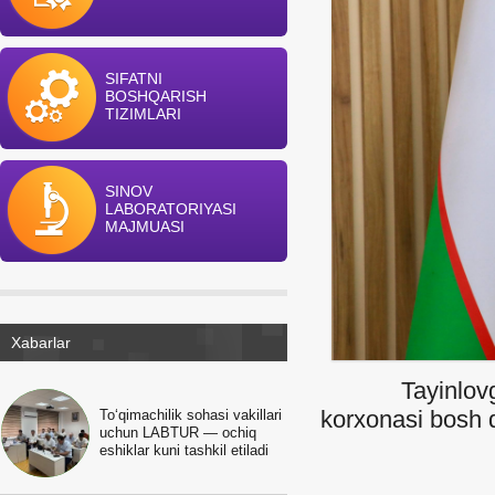
SIFATNI
BOSHQARISH
TIZIMLARI
SINOV
LABORATORIYASI
MAJMUASI
Xabarlar
Tayinlovga q
korxonasi bosh d
To‘qimachilik sohasi vakillari
uchun LABTUR — ochiq
eshiklar kuni tashkil etiladi