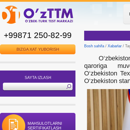
+99871 250-82-99
Bosh sahifa
/
Xabarlar
/ Ta
BIZGA XAT YUBORISH
O‘zbekiston Re
qaroriga muv
O‘zbekiston Texn
SAYTA IZLASH
O‘zbekiston stand
MAHSULOTLARNI
SERTIFIKATLASH