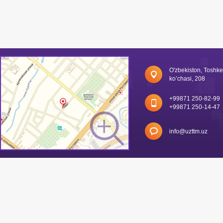
O'zbekiston, Toshk
ko’chasi, 208
+99871 250-82-99
+99871 250-14-47
info@uzttm.uz