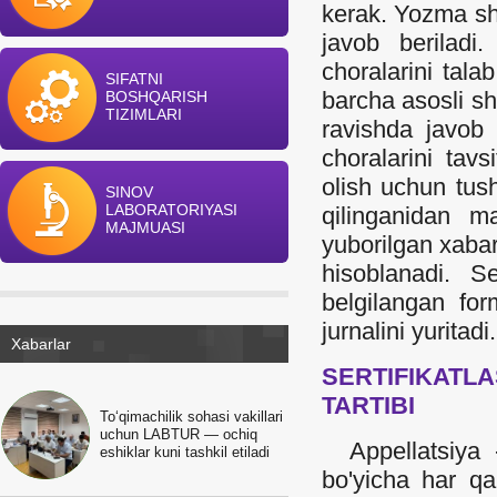
kerak. Yozma shi
javob beriladi.
choralarini tala
SIFATNI
barcha asosli shi
BOSHQARISH
TIZIMLARI
ravishda javob b
choralarini tav
olish uchun tush
SINOV
LABORATORIYASI
qilinganidan m
MAJMUASI
yuborilgan xabar
hisoblanadi. Se
belgilangan for
jurnalini yuritadi.
Xabarlar
SERTIFIKATL
TARTIBI
To‘qimachilik sohasi vakillari
uchun LABTUR — ochiq
Appellatsiya - 
eshiklar kuni tashkil etiladi
bo'yicha har qa