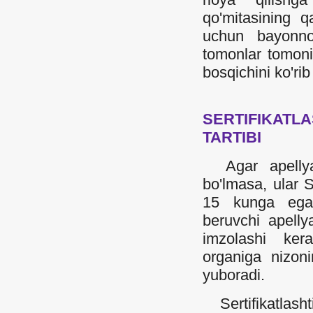
qo'mitasining qa
uchun bayonno
tomonlar tomoni
bosqichini ko'ri
SERTIFIKAT
TARTIBI
Agar apellyatsi
bo'lmasa, ular S
15 kunga ega. 
beruvchi apellya
imzolashi kerak
organiga nizoni
yuboradi.
Sertifikatlash