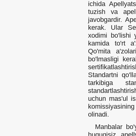
ichida Apellyats
tuzish va apell
javobgardir. Ape
kerak. Ular Sert
xodimi bo'lishi
kamida to'rt a'
Qo'mita a'zolar
bo'lmasligi kera
sertifikatlashtir
Standartni qo'l
tarkibiga sta
standartlashtiris
uchun mas'ul ish
komissiyasining 
olinadi.
Manbalar bo'yi
huquqisiz apell