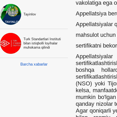
vakolatiga ega o
Appellatsiya ber
Tayinlov
Appellatsiyalar 
mahsulot uchun m
Turk Standartlari Instituti
bilan istiqbolli loyihalar
sertifikatni bekor
muhokama qilindi
Appellatsiyala
sertifikatlashtir
Barcha xabarlar
boshqa hollar
sertifikatlashtir
(NSO) yoki Tijo
kelsa, manfaatd
mumkin bo'lgan c
qanday nizolar te
Agar qoniqarli y