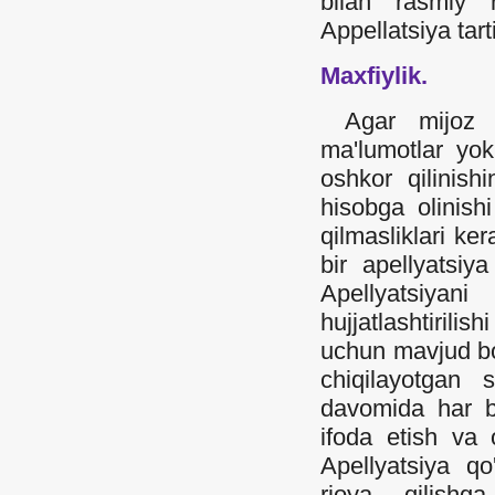
bilan rasmiy r
Appellatsiya tart
Maxfiylik.
Agar mijoz a
ma'lumotlar yok
oshkor qilinishi
hisobga olinish
qilmasliklari ke
bir apellyatsiya
Apellyatsiya
hujjatlashtirilis
uchun mavjud bo'l
chiqilayotgan 
davomida har bi
ifoda etish va 
Apellyatsiya qo
rioya qilishg