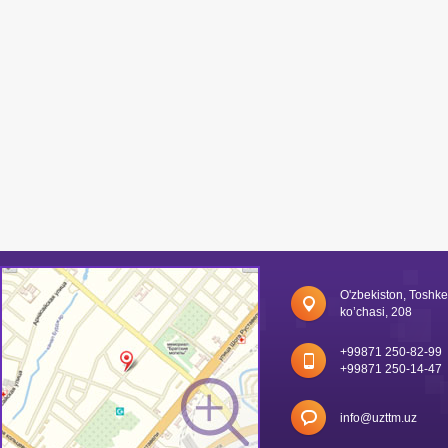
O'zbekiston, Toshk
ko’chasi, 208
+99871 250-82-99
+99871 250-14-47
info@uzttm.uz