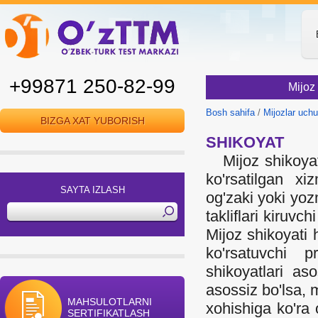
+99871 250-82-99
Mijoz 
Bosh sahifa
/
Mijozlar uch
BIZGA XAT YUBORISH
SHIKOYAT
Mijoz shikoyati
ko'rsatilgan xi
SAYTA IZLASH
og'zaki yoki yoz
takliflari kiruvc
Mijoz shikoyati 
ko'rsatuvchi p
shikoyatlari as
asossiz bo'lsa, 
MAHSULOTLARNI
xohishiga ko'ra 
SERTIFIKATLASH