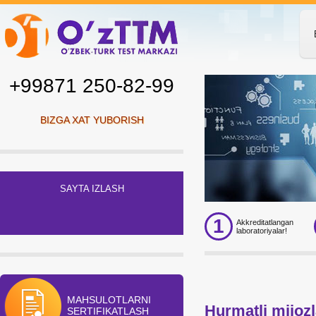
+99871 250-82-99
BIZGA XAT YUBORISH
SAYTA IZLASH
1
Akkreditatlangan
laboratoriyalar!
MAHSULOTLARNI
Hurmatli mijoz
SERTIFIKATLASH