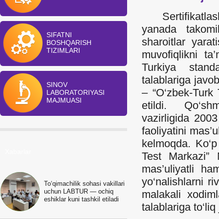
Sertifikatlasht
yanada takomill
SIFATNI
sharoitlar yara
BOSHQARISH
TIZIMLARI
muvofiqlikni ta
Turkiya stand
talablariga javo
SINOV
– “O‘zbek-Turk 
LABORATORIYASI
MAJMUASI
etildi. Qo‘shm
vazirligida 2003
faoliyatini mas’
kelmoqda. Ko‘p 
Xabarlar
Test Markazi” 
mas’uliyatli h
yo‘nalishlarni r
To‘qimachilik sohasi vakillari
uchun LABTUR — ochiq
malakali xodim
eshiklar kuni tashkil etiladi
talablariga to‘li