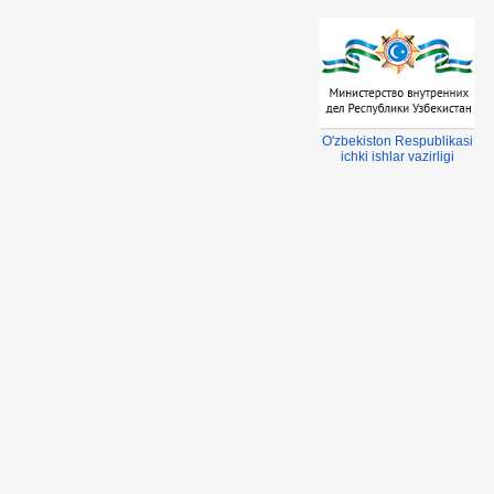
ter Regelarmaturen
TDS Tekneciler
O'zbekiston Respublikasi
ichki ishlar vazirligi