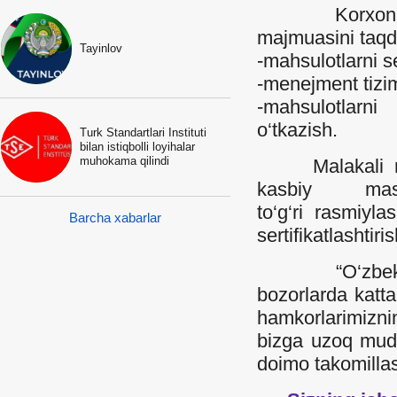
Korxonamiz q
majmuasini taqd
Tayinlov
-mahsulotlarni ser
-menejment tiziml
-mahsulotlarni
o‘tkazish.
Turk Standartlari Instituti
bilan istiqbolli loyihalar
muhokama qilindi
Malakali mutax
kasbiy masl
to‘g‘ri rasmiyl
Barcha xabarlar
sertifikatlashti
“O‘zbek-Turk
bozorlarda katta
hamkorlarimizni
bizga uzoq mudda
doimo takomillas