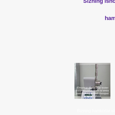
Sizning ish
ham
(Elmatear digital tear tester
655)-Mayatnik kuch ta'sirida
matolarning yirtilish darajasi
aniqlash jihozi
Bizning hamkorlar va