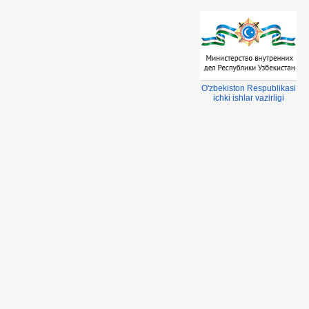
ter Regelarmaturen
TDS Tekneciler
O'zbekiston Respublikasi
ichki ishlar vazirligi