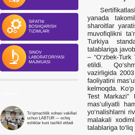
Sertifikatlasht
yanada takomill
SIFATNI
sharoitlar yara
BOSHQARISH
TIZIMLARI
muvofiqlikni ta
Turkiya stand
talablariga javo
SINOV
– “O‘zbek-Turk 
LABORATORIYASI
MAJMUASI
etildi. Qo‘shm
vazirligida 2003
faoliyatini mas’
kelmoqda. Ko‘p 
Xabarlar
Test Markazi” 
mas’uliyatli h
yo‘nalishlarni r
To‘qimachilik sohasi vakillari
uchun LABTUR — ochiq
malakali xodim
eshiklar kuni tashkil etiladi
talablariga to‘li