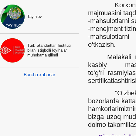
Korxonamiz q
majmuasini taqd
Tayinlov
-mahsulotlarni ser
-menejment tiziml
-mahsulotlarni
o‘tkazish.
Turk Standartlari Instituti
bilan istiqbolli loyihalar
muhokama qilindi
Malakali mutax
kasbiy masl
to‘g‘ri rasmiyl
Barcha xabarlar
sertifikatlashti
“O‘zbek-Turk
bozorlarda katta
hamkorlarimizni
bizga uzoq mudda
doimo takomillas