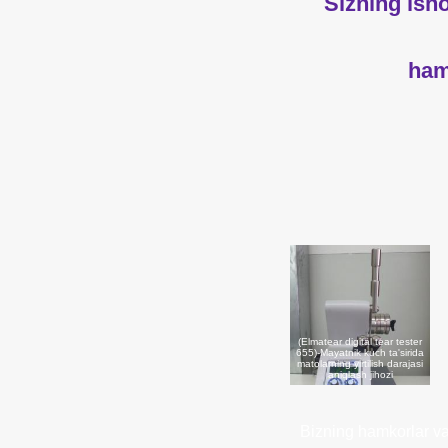
Sizning ish
ham
(Elmatear digital tear tester
655)-Mayatnik kuch ta'sirida
matolarning yirtilish darajasi
aniqlash jihozi
Bizning hamkorlar va